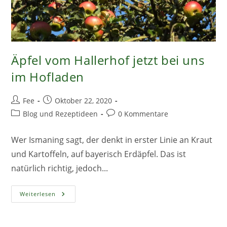
Äpfel vom Hallerhof jetzt bei uns
im Hofladen
Beitrags-
Beitrag
Fee
Oktober 22, 2020
Autor:
veröffentlicht:
Beitrags-
Beitrags-
Blog und Rezeptideen
0 Kommentare
Kategorie:
Kommentare:
Wer Ismaning sagt, der denkt in erster Linie an Kraut
und Kartoffeln, auf bayerisch Erdäpfel. Das ist
natürlich richtig, jedoch...
Äpfel
Weiterlesen
Vom
Hallerhof
Jetzt
Bei