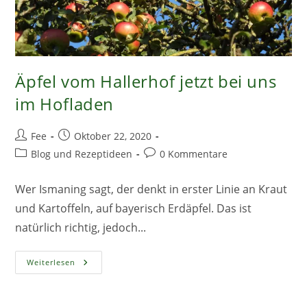
Äpfel vom Hallerhof jetzt bei uns
im Hofladen
Beitrags-
Beitrag
Fee
Oktober 22, 2020
Autor:
veröffentlicht:
Beitrags-
Beitrags-
Blog und Rezeptideen
0 Kommentare
Kategorie:
Kommentare:
Wer Ismaning sagt, der denkt in erster Linie an Kraut
und Kartoffeln, auf bayerisch Erdäpfel. Das ist
natürlich richtig, jedoch...
Äpfel
Weiterlesen
Vom
Hallerhof
Jetzt
Bei