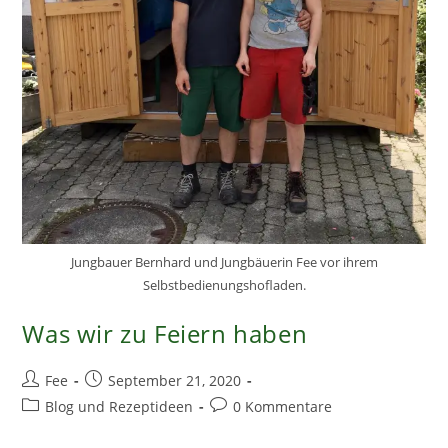
Jungbauer Bernhard und Jungbäuerin Fee vor ihrem
Selbstbedienungshofladen.
Was wir zu Feiern haben
Beitrags-
Beitrag
Fee
September 21, 2020
Autor:
veröffentlicht:
Beitrags-
Beitrags-
Blog und Rezeptideen
0 Kommentare
Kategorie:
Kommentare: