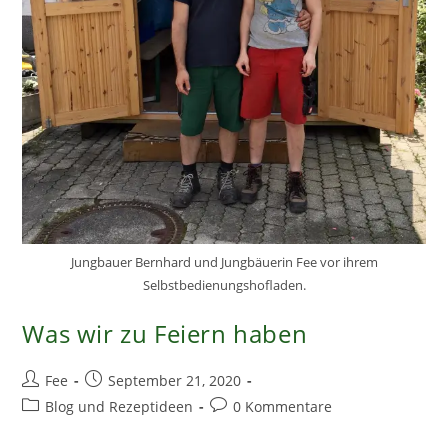
Jungbauer Bernhard und Jungbäuerin Fee vor ihrem
Selbstbedienungshofladen.
Was wir zu Feiern haben
Beitrags-
Beitrag
Fee
September 21, 2020
Autor:
veröffentlicht:
Beitrags-
Beitrags-
Blog und Rezeptideen
0 Kommentare
Kategorie:
Kommentare: