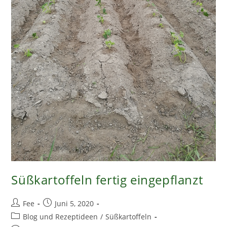
Süßkartoffeln fertig eingepflanzt
Beitrags-
Beitrag
Fee
Juni 5, 2020
Autor:
veröffentlicht:
Beitrags-
Blog und Rezeptideen
/
Süßkartoffeln
Kategorie: