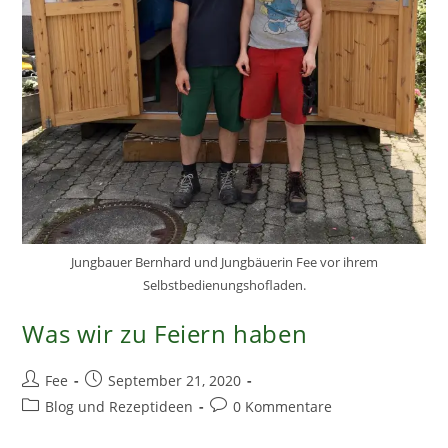
Jungbauer Bernhard und Jungbäuerin Fee vor ihrem
Selbstbedienungshofladen.
Was wir zu Feiern haben
Beitrags-
Beitrag
Fee
September 21, 2020
Autor:
veröffentlicht:
Beitrags-
Beitrags-
Blog und Rezeptideen
0 Kommentare
Kategorie:
Kommentare: