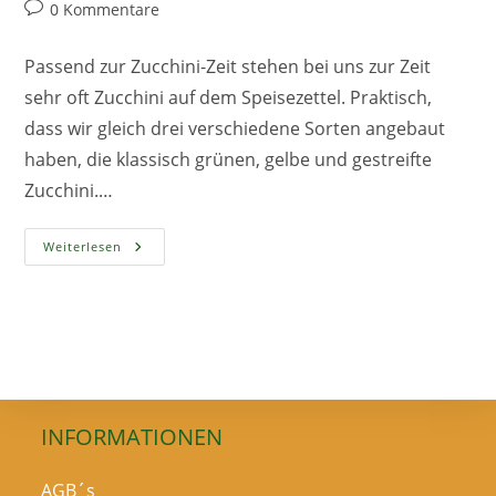
Autor:
veröffentlicht:
Kategorie:
Beitrags-
0 Kommentare
Kommentare:
Passend zur Zucchini-Zeit stehen bei uns zur Zeit
sehr oft Zucchini auf dem Speisezettel. Praktisch,
dass wir gleich drei verschiedene Sorten angebaut
haben, die klassisch grünen, gelbe und gestreifte
Zucchini.…
Zucchini-
Weiterlesen
Spätzle-
Rezept
INFORMATIONEN
AGB´s