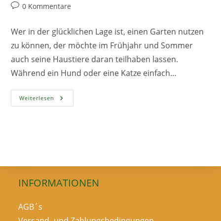
Autor:
veröffentlicht:
Kategorie:
Beitrags-
0 Kommentare
Kommentare:
Wer in der glücklichen Lage ist, einen Garten nutzen
zu können, der möchte im Frühjahr und Sommer
auch seine Haustiere daran teilhaben lassen.
Während ein Hund oder eine Katze einfach…
8
Weiterlesen
Tipps
Fürs
Freigehege
Mit
Kaninchen
Und
Meerschweinchen
INFORMATIONEN
AGB´s
Versand- und Zahlungsbedingungen