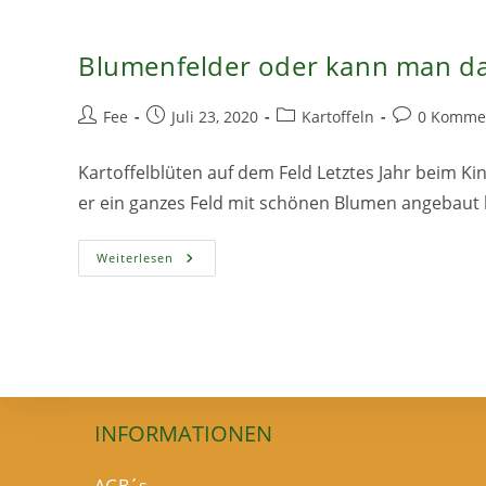
Blumenfelder oder kann man da
Beitrags-
Beitrag
Beitrags-
Beitrags-
Fee
Juli 23, 2020
Kartoffeln
0 Komme
Autor:
veröffentlicht:
Kategorie:
Kommentare
Kartoffelblüten auf dem Feld Letztes Jahr beim K
er ein ganzes Feld mit schönen Blumen angebaut
Blumenfelder
Weiterlesen
Oder
Kann
Man
Das
Essen?
INFORMATIONEN