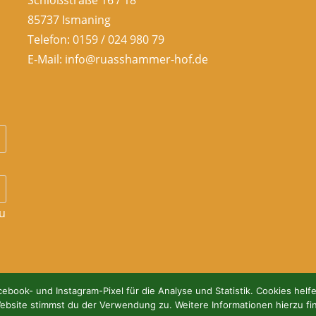
Schloßstraße 16 / 18
85737 Ismaning
Telefon: 0159 / 024 980 79
E-Mail: info@ruasshammer-hof.de
u
ebook- und Instagram-Pixel für die Analyse und Statistik. Cookies helf
ebsite stimmst du der Verwendung zu. Weitere Informationen hierzu fi