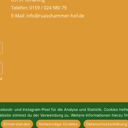
Telefon: 0159 / 024 980 79
E-Mail: info@ruasshammer-hof.de
u
ebook- und Instagram-Pixel für die Analyse und Statistik. Cookies helf
ebsite stimmst du der Verwendung zu. Weitere Informationen hierzu fi
AGB- Allgemeine Geschäftsbedingun
Einverstanden
Notwendige Cookies
Datenschutzerklärung
Datenschutzerklärung
Wir in Isma