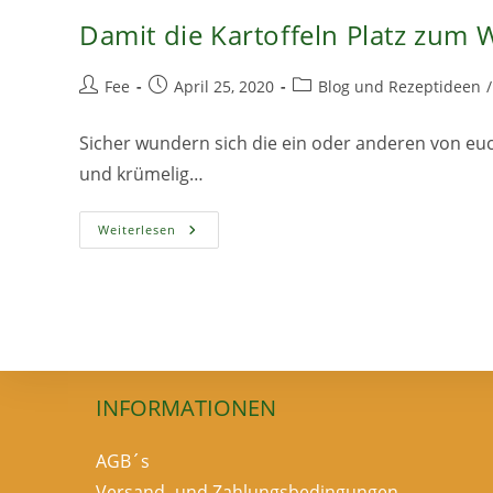
Damit die Kartoffeln Platz zu
Beitrags-
Beitrag
Beitrags-
Fee
April 25, 2020
Blog und Rezeptideen
/
Autor:
veröffentlicht:
Kategorie:
Sicher wundern sich die ein oder anderen von eu
und krümelig…
Damit
Weiterlesen
Die
Kartoffeln
Platz
Zum
Wachsen
Bekommen
INFORMATIONEN
AGB´s
Versand- und Zahlungsbedingungen