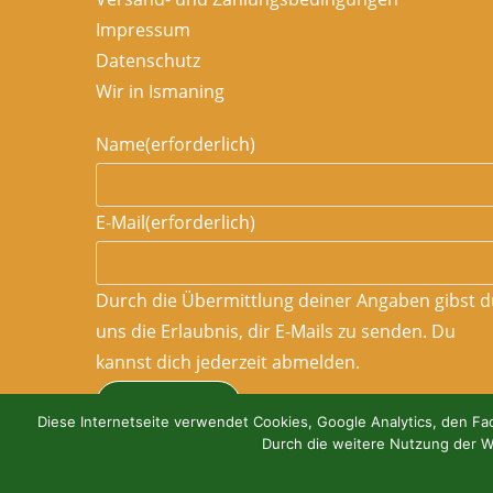
Impressum
Datenschutz
Wir in Ismaning
Name
(erforderlich)
E-Mail
(erforderlich)
Durch die Übermittlung deiner Angaben gibst d
uns die Erlaubnis, dir E-Mails zu senden. Du
kannst dich jederzeit abmelden.
ABONNIEREN
Diese Internetseite verwendet Cookies, Google Analytics, den Fac
Durch die weitere Nutzung der W
Copyright 2022 Ruasshammer Hof