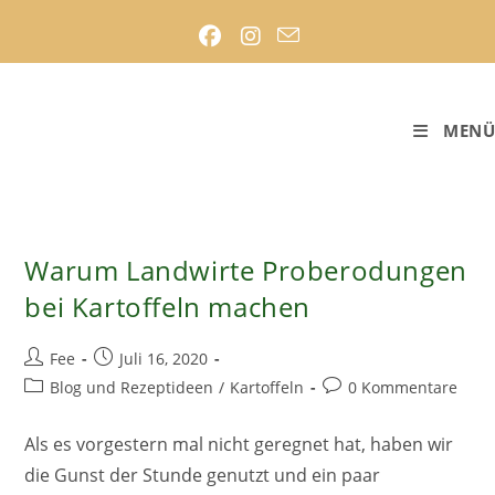
Zum
Inhalt
springen
MENÜ
Warum Landwirte Proberodungen
bei Kartoffeln machen
Beitrags-
Beitrag
Fee
Juli 16, 2020
Autor:
veröffentlicht:
Beitrags-
Beitrags-
Blog und Rezeptideen
/
Kartoffeln
0 Kommentare
Kategorie:
Kommentare:
Als es vorgestern mal nicht geregnet hat, haben wir
die Gunst der Stunde genutzt und ein paar