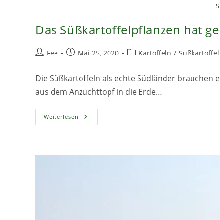
S
Das Süßkartoffelpflanzen hat ge
Beitrags-
Beitrag
Beitrags-
Fee
Mai 25, 2020
Kartoffeln
/
Süßkartoffel
Autor:
veröffentlicht:
Kategorie:
Die Süßkartoffeln als echte Südländer brauchen e
aus dem Anzuchttopf in die Erde…
Das
Weiterlesen
Süßkartoffelpflanzen
Hat
Gestartet